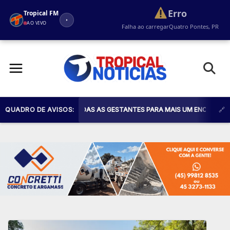
Erro
Tropical FM
AO VIVO
Falha ao carregar
Quatro Pontes, PR
Pular
para
o
conteúdo
AÚDE CONVIDA TODAS AS GESTANTES PARA MAIS UM ENCONTRO DO PROG
QUADRO DE AVISOS: