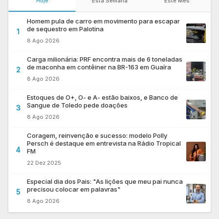
Hoje
Esta Semana
Este Mês
Homem pula de carro em movimento para escapar
de sequestro em Palotina
1
8 Ago 2026
Carga milionária: PRF encontra mais de 6 toneladas
de maconha em contêiner na BR-163 em Guaíra
2
8 Ago 2026
Estoques de O+, O- e A- estão baixos, e Banco de
Sangue de Toledo pede doações
3
8 Ago 2026
Coragem, reinvenção e sucesso: modelo Polly
Persch é destaque em entrevista na Rádio Tropical
4
FM
22 Dez 2025
Especial dia dos Pais: "As lições que meu pai nunca
precisou colocar em palavras"
5
8 Ago 2026