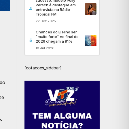
sucesso: modelo Polly
Persch é destaque em
4
entrevista na Rádio
Tropical FM
22 Dez 2025
Chances do El Niño ser
"muito forte" no final de
5
2026 chegam a 81%
10 Jul 2026
[cotacoes_sidebar]
ndo
se
.