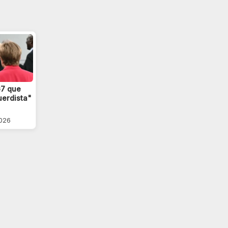
G7 que
uerdista"
2026