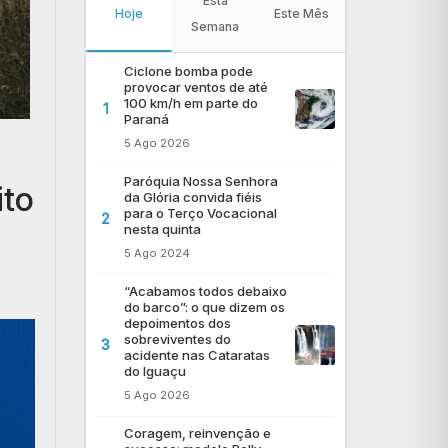
Esta
Hoje
Este Mês
Semana
Ciclone bomba pode
provocar ventos de até
100 km/h em parte do
1
Paraná
5 Ago 2026
Paróquia Nossa Senhora
ito
da Glória convida fiéis
para o Terço Vocacional
2
nesta quinta
5 Ago 2024
“Acabamos todos debaixo
do barco”: o que dizem os
depoimentos dos
sobreviventes do
3
acidente nas Cataratas
do Iguaçu
5 Ago 2026
Coragem, reinvenção e