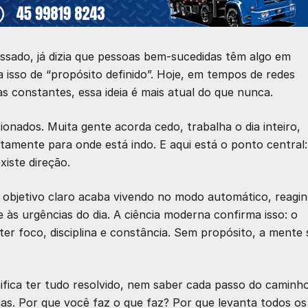
passado, já dizia que pessoas bem-sucedidas têm algo em
isso de “propósito definido”. Hoje, em tempos de redes
s constantes, essa ideia é mais atual do que nunca.
nados. Muita gente acorda cedo, trabalha o dia inteiro,
mente para onde está indo. E aqui está o ponto central:
iste direção.
 objetivo claro acaba vivendo no modo automático, reagi
e às urgências do dia. A ciência moderna confirma isso: o
er foco, disciplina e constância. Sem propósito, a mente 
ifica ter tudo resolvido, nem saber cada passo do caminho
has. Por que você faz o que faz? Por que levanta todos os