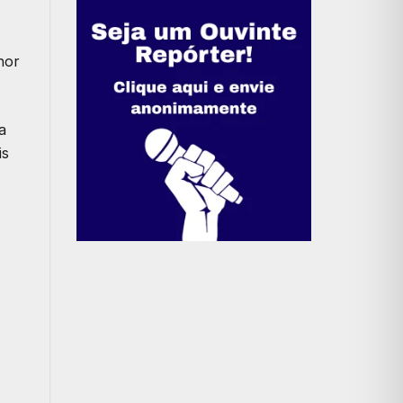
hor
a
is