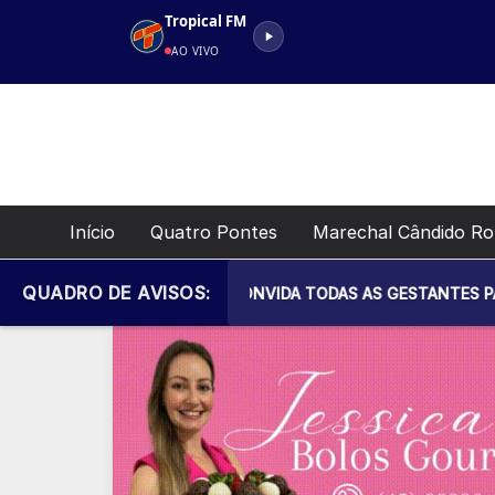
Pular
Tropical FM
para
AO VIVO
o
conteúdo
Início
Quatro Pontes
Marechal Cândido R
QUADRO DE AVISOS:
IPAL DE SAÚDE CONVIDA TODAS AS GESTANTES PARA MAIS UM 