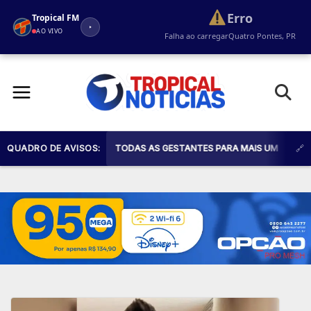
Erro
Tropical FM
AO VIVO
Falha ao carregar
Quatro Pontes, PR
Pular
para
o
conteúdo
 DE SAÚDE CONVIDA TODAS AS GESTANTES PARA MAIS UM ENCONTRO DO 
QUADRO DE AVISOS: