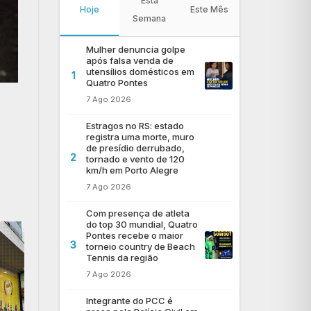
Esta
Hoje
Este Mês
Semana
Mulher denuncia golpe
após falsa venda de
utensílios domésticos em
1
Quatro Pontes
7 Ago 2026
Estragos no RS: estado
registra uma morte, muro
de presídio derrubado,
2
tornado e vento de 120
km/h em Porto Alegre
7 Ago 2026
Com presença de atleta
do top 30 mundial, Quatro
Pontes recebe o maior
3
torneio country de Beach
Tennis da região
7 Ago 2026
Integrante do PCC é