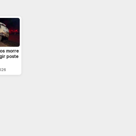
os morre
gir poste
2026