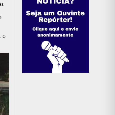
es.
a
. O