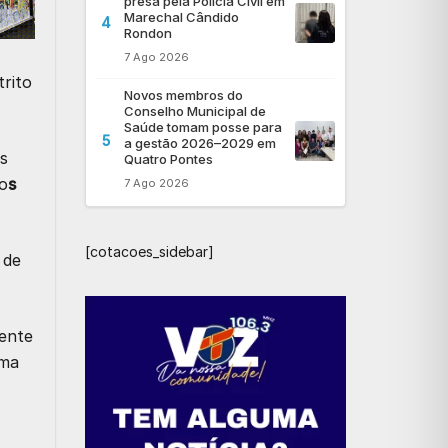
presa pela Polícia Civil em
Marechal Cândido
4
Rondon
7 Ago 2026
trito
Novos membros do
Conselho Municipal de
Saúde tomam posse para
5
a gestão 2026–2029 em
es
Quatro Pontes
o
s
7 Ago 2026
[cotacoes_sidebar]
 de
ente
uma