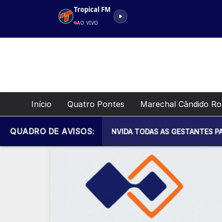
Pular
Tropical FM
para
AO VIVO
o
conteúdo
Início
Quatro Pontes
Marechal Cândido R
QUADRO DE AVISOS:
AL DE SAÚDE CONVIDA TODAS AS GESTANTES PARA MAIS UM EN