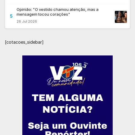
Opinião: "O vestido chamou atenção, mas a
mensagem tocou corações"
5
28 Jul 2026
[cotacoes_sidebar]