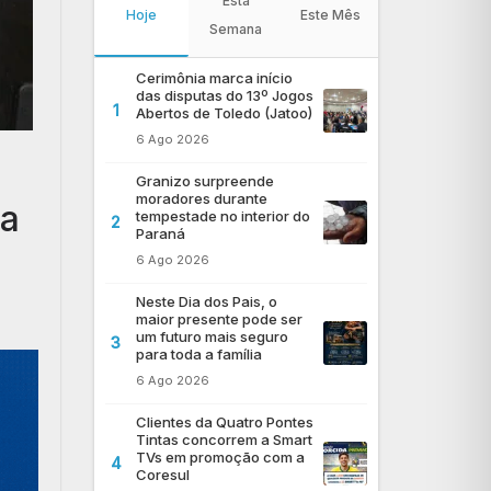
Esta
Hoje
Este Mês
Semana
Cerimônia marca início
das disputas do 13º Jogos
1
Abertos de Toledo (Jatoo)
6 Ago 2026
Granizo surpreende
moradores durante
ra
tempestade no interior do
2
Paraná
6 Ago 2026
Neste Dia dos Pais, o
maior presente pode ser
um futuro mais seguro
3
para toda a família
6 Ago 2026
Clientes da Quatro Pontes
Tintas concorrem a Smart
TVs em promoção com a
4
Coresul