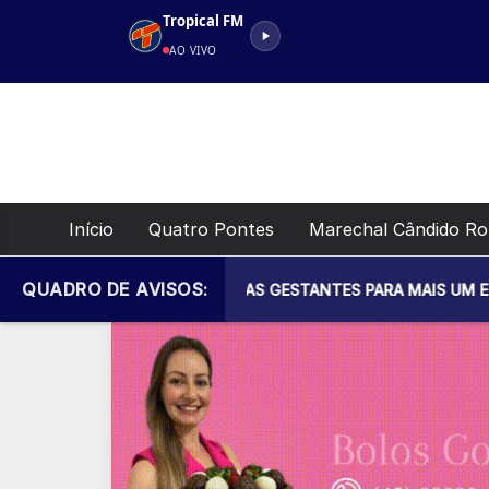
Pular
Tropical FM
para
AO VIVO
o
conteúdo
Início
Quatro Pontes
Marechal Cândido R
QUADRO DE AVISOS:
CONVIDA TODAS AS GESTANTES PARA MAIS UM ENCONTRO DO PRO