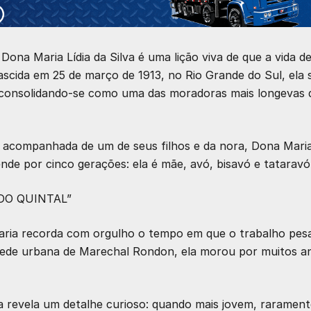
na Maria Lídia da Silva é uma lição viva de que a vida d
ascida em 25 de março de 1913, no Rio Grande do Sul, ela 
, consolidando-se como uma das moradoras mais longevas 
, acompanhada de um de seus filhos e da nora, Dona Mari
tende por cinco gerações: ela é mãe, avó, bisavó e tataravó
DO QUINTAL”
aria recorda com orgulho o tempo em que o trabalho pes
na sede urbana de Marechal Rondon, ela morou por muitos a
a revela um detalhe curioso: quando mais jovem, rarament