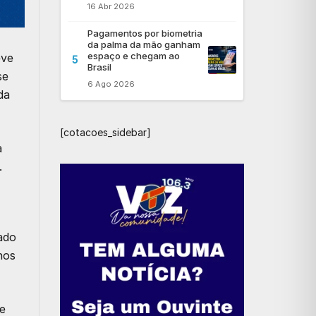
16 Abr 2026
Pagamentos por biometria
da palma da mão ganham
espaço e chegam ao
eve
5
Brasil
se
6 Ago 2026
da
[cotacoes_sidebar]
a
.
ado
nos
e