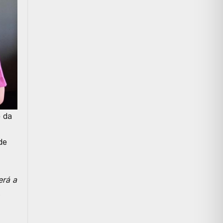
e da
de
erá a
.