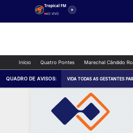
Pular
Tropical FM
para
AO VIVO
o
conteúdo
Início
Quatro Pontes
Marechal Cândido R
QUADRO DE AVISOS:
PAL DE SAÚDE CONVIDA TODAS AS GESTANTES PARA MAIS UM E