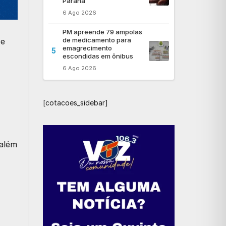
Paraná
6 Ago 2026
PM apreende 79 ampolas
de medicamento para
De
emagrecimento
5
escondidas em ônibus
6 Ago 2026
[cotacoes_sidebar]
 além