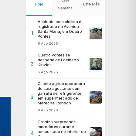
Esta
Hoje
Este Mês
Semana
Acidente com ciclista é
registrado na Avenida
Santa Maria, em Quatro
1
Pontes
6 Ago 2026
Quatro Pontes se
despede de Edelberto
2
Kinzler
6 Ago 2026
Cliente agride operadora
de caixa gestante com
garrafa de refrigerante
3
em supermercado de
Marechal Rondon
6 Ago 2026
Granizo surpreende
moradores durante
tempestade no interior do
4