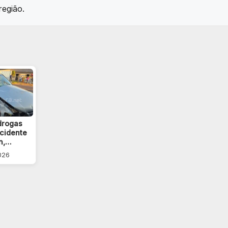
região.
drogas
cidente
n,…
2026