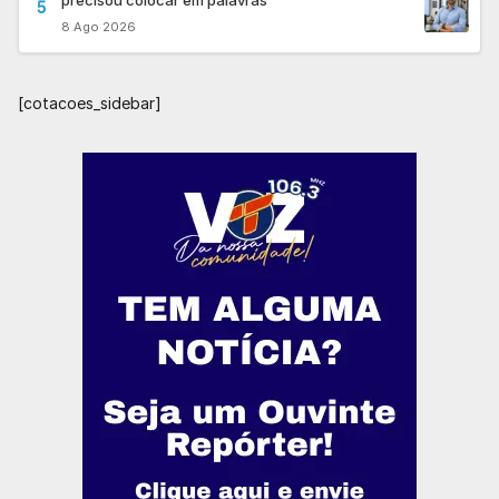
precisou colocar em palavras"
5
8 Ago 2026
[cotacoes_sidebar]