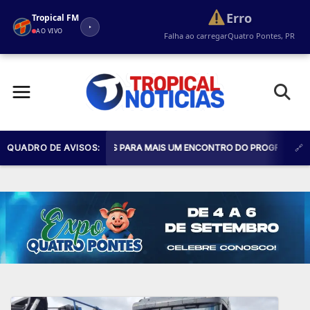
Erro
Tropical FM
AO VIVO
Falha ao carregar
Quatro Pontes, PR
Pular
para
o
conteúdo
ODAS AS GESTANTES PARA MAIS UM ENCONTRO DO PROGRAMA MÃE QUATR
QUADRO DE AVISOS: