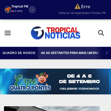
Erro
Tropical FM
AO VIVO
Falha ao carregar
Quatro Pontes, PR
Pular
para
o
conteúdo
AÚDE CONVIDA TODAS AS GESTANTES PARA MAIS UM ENCONTRO DO PROG
QUADRO DE AVISOS: