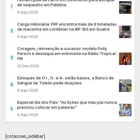
de sequestro em Palotina
1
8 Ago 2026
Carga milionária: PRF encontra mais de 6 toneladas
de maconha em contêiner na BR-163 em Guaíra
2
8 Ago 2026
Coragem, reinvenção e sucesso: modelo Polly
Persch é destaque em entrevista na Rádio Tropical
3
FM
22 Dez 2025
Estoques de O+, O- e A- estão baixos, e Banco de
Sangue de Toledo pede doações
4
8 Ago 2026
Especial dia dos Pais: "As lições que meu pai nunca
precisou colocar em palavras"
5
8 Ago 2026
[cotacoes_sidebar]