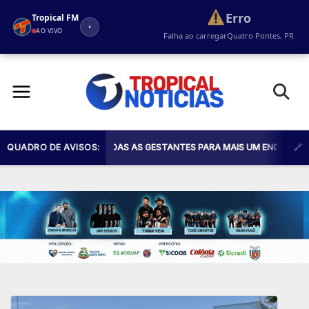
Erro
Tropical FM
AO VIVO
Falha ao carregar
Quatro Pontes, PR
Pular
para
o
conteúdo
SAÚDE CONVIDA TODAS AS GESTANTES PARA MAIS UM ENCONTRO DO PRO
QUADRO DE AVISOS: