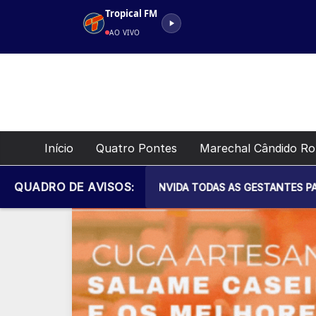
Pular
Tropical FM
para
AO VIVO
o
conteúdo
Início
Quatro Pontes
Marechal Cândido R
QUADRO DE AVISOS:
NICIPAL DE SAÚDE CONVIDA TODAS AS GESTANTES PARA MAIS 