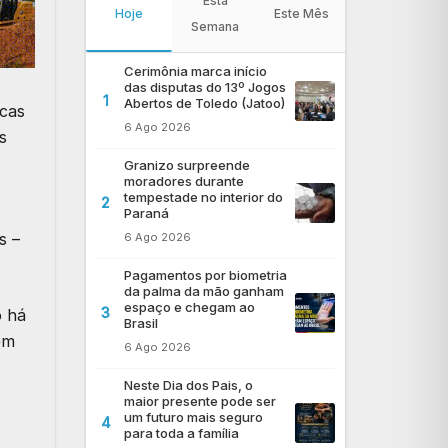
Esta
Hoje
Este Mês
Semana
Cerimônia marca início
das disputas do 13º Jogos
1
Abertos de Toledo (Jatoo)
rcas
6 Ago 2026
s
Granizo surpreende
moradores durante
tempestade no interior do
2
Paraná
s –
6 Ago 2026
Pagamentos por biometria
da palma da mão ganham
espaço e chegam ao
3
o há
Brasil
em
6 Ago 2026
Neste Dia dos Pais, o
maior presente pode ser
um futuro mais seguro
4
para toda a família