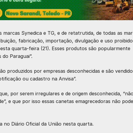
s marcas Synedica e TG, e de retatrutida, de todas as ma
ribuição, fabricação, importação, divulgação e uso proibido
nesta quarta-feira (21). Esses produtos são popularmente
 do Paraguai”.
ão produzidos por empresas desconhecidas e são vendido
otificação ou cadastro na Anvisa”.
ue, por serem irregulares e de origem desconhecida, “nã
de”, e que por isso essas canetas emagrecedoras não pod
a no Diário Oficial da União
nesta quarta.