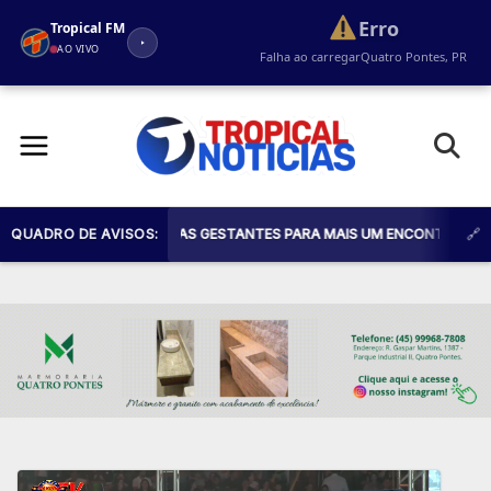
Erro
Tropical FM
AO VIVO
Falha ao carregar
Quatro Pontes, PR
Pular
para
o
conteúdo
E CONVIDA TODAS AS GESTANTES PARA MAIS UM ENCONTRO DO PROGRAMA
QUADRO DE AVISOS: