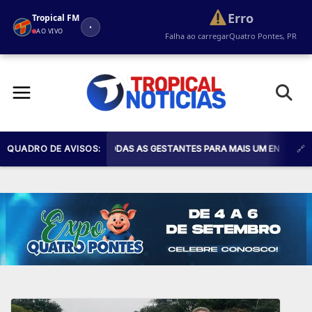
Erro
Tropical FM
AO VIVO
Falha ao carregar
Quatro Pontes, PR
Pular
para
o
conteúdo
 SAÚDE CONVIDA TODAS AS GESTANTES PARA MAIS UM ENCONTRO DO PR
QUADRO DE AVISOS: