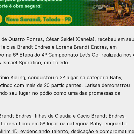
to de Quatro Pontes,
César Seidel (Canela)
, recebeu em se
Heloisa Brandt Endres
e
Lorena Brandt Endres
, em
vo na
6ª Etapa do 4º Campeonato Let’s Go
, realizada nos 
s Ismael Sperafico, em Toledo.
Fábio Kieling, conquistou o
3º lugar na categoria Baby
,
etindo com mais de 20 participantes, Larissa demonstrou
ntindo seu lugar no pódio como uma das promessas da
Brandt Endres
, filhas de Claudia e Cacio Brandt Endres,
.
Lorena
ficou em 5º lugar na categoria Baby, enquanto
Mirim 1D
, evidenciando talento, dedicação e comprometim