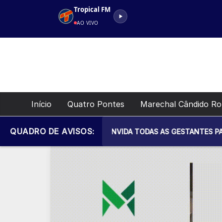
Pular
Tropical FM
para
AO VIVO
o
conteúdo
Início
Quatro Pontes
Marechal Cândido R
QUADRO DE AVISOS:
NICIPAL DE SAÚDE CONVIDA TODAS AS GESTANTES PARA MAIS U