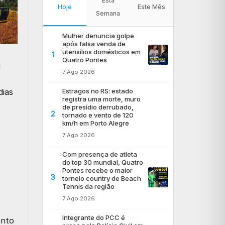
Esta
Hoje
Este Mês
Semana
Mulher denuncia golpe
após falsa venda de
utensílios domésticos em
1
Quatro Pontes
u
7 Ago 2026
Estragos no RS: estado
dias
registra uma morte, muro
de presídio derrubado,
2
tornado e vento de 120
km/h em Porto Alegre
7 Ago 2026
Com presença de atleta
do top 30 mundial, Quatro
Pontes recebe o maior
3
torneio country de Beach
Tennis da região
7 Ago 2026
Integrante do PCC é
ento