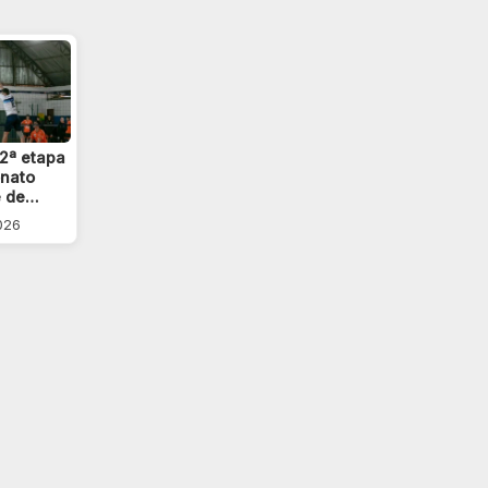
2ª etapa
nato
e de…
2026