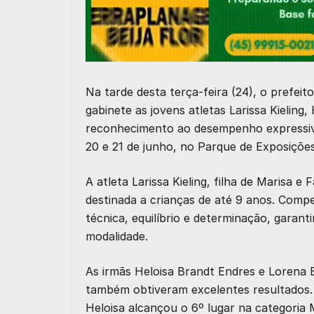
Na tarde desta terça-feira (24), o prefei
gabinete as jovens atletas
Larissa Kieling
,
reconhecimento ao desempenho expressi
20 e 21 de junho, no Parque de Exposiçõe
A atleta
Larissa Kieling
, filha de Marisa e 
destinada a crianças de até 9 anos. Comp
técnica, equilíbrio e determinação, gara
modalidade.
As irmãs Heloisa Brandt Endres e
Lorena 
também obtiveram excelentes resultados
Hel
o
isa
alcançou o
6º lugar na categoria 