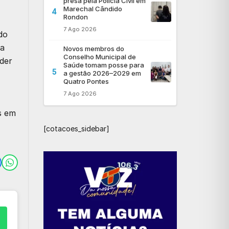
presa pela Polícia Civil em
Marechal Cândido
4
Rondon
7 Ago 2026
do
ta
Novos membros do
Conselho Municipal de
der
Saúde tomam posse para
5
a gestão 2026–2029 em
Quatro Pontes
7 Ago 2026
s em
[cotacoes_sidebar]