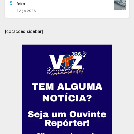
5
feira
7 Ago 2026
[cotacoes_sidebar]