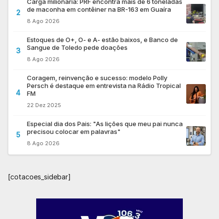
Carga milionária: PRF encontra mais de 6 toneladas
de maconha em contêiner na BR-163 em Guaíra
2
8 Ago 2026
Estoques de O+, O- e A- estão baixos, e Banco de
Sangue de Toledo pede doações
3
8 Ago 2026
Coragem, reinvenção e sucesso: modelo Polly
Persch é destaque em entrevista na Rádio Tropical
4
FM
22 Dez 2025
Especial dia dos Pais: "As lições que meu pai nunca
precisou colocar em palavras"
5
8 Ago 2026
[cotacoes_sidebar]