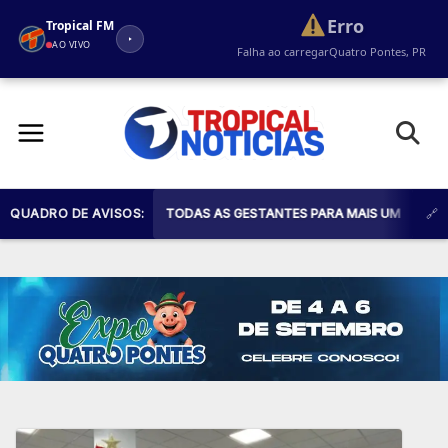
Erro
Tropical FM
AO VIVO
Falha ao carregar
Quatro Pontes, PR
Pular
para
o
conteúdo
DE SAÚDE CONVIDA TODAS AS GESTANTES PARA MAIS UM ENCONTRO DO P
QUADRO DE AVISOS: