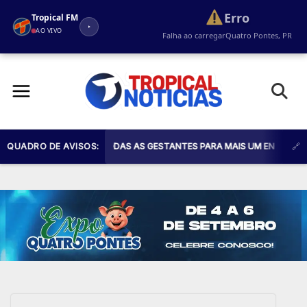
Erro
Tropical FM
AO VIVO
Falha ao carregar
Quatro Pontes, PR
Pular
para
o
conteúdo
E SAÚDE CONVIDA TODAS AS GESTANTES PARA MAIS UM ENCONTRO DO P
QUADRO DE AVISOS: