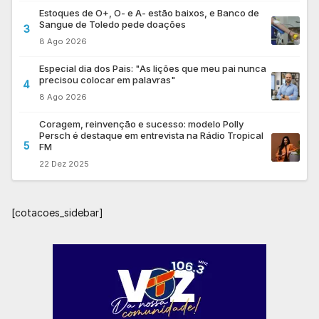
Estoques de O+, O- e A- estão baixos, e Banco de
Sangue de Toledo pede doações
3
8 Ago 2026
Especial dia dos Pais: "As lições que meu pai nunca
precisou colocar em palavras"
4
8 Ago 2026
Coragem, reinvenção e sucesso: modelo Polly
Persch é destaque em entrevista na Rádio Tropical
5
FM
22 Dez 2025
[cotacoes_sidebar]