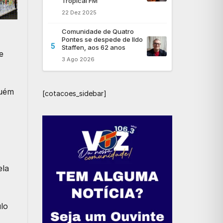
Tropical FM
22 Dez 2025
Comunidade de Quatro
Pontes se despede de Ildo
5
Staffen, aos 62 anos
e
3 Ago 2026
guém
[cotacoes_sidebar]
ela
ulo