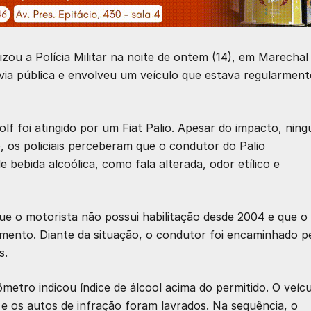
izou a Polícia Militar na noite de ontem (14), em Marechal
ia pública e envolveu um veículo que estava regularment
 foi atingido por um Fiat Palio. Apesar do impacto, nin
o, os policiais perceberam que o condutor do Palio
e bebida alcoólica, como fala alterada, odor etílico e
e o motorista não possui habilitação desde 2004 e que o
amento. Diante da situação, o condutor foi encaminhado p
s.
ômetro indicou índice de álcool acima do permitido. O veíc
n e os autos de infração foram lavrados. Na sequência, o