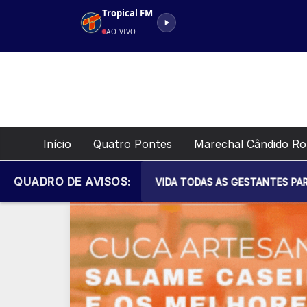
Pular
Tropical FM
para
AO VIVO
o
conteúdo
Início
Quatro Pontes
Marechal Cândido R
QUADRO DE AVISOS:
PAL DE SAÚDE CONVIDA TODAS AS GESTANTES PARA MAIS UM E