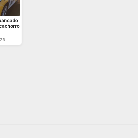
spancado
 cachorro
026