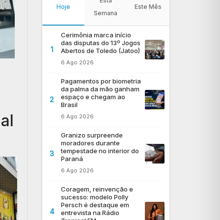
Esta
Hoje
Este Mês
Semana
Cerimônia marca início
das disputas do 13º Jogos
1
Abertos de Toledo (Jatoo)
6 Ago 2026
Pagamentos por biometria
da palma da mão ganham
espaço e chegam ao
2
Brasil
al
6 Ago 2026
Granizo surpreende
moradores durante
tempestade no interior do
3
Paraná
6 Ago 2026
Coragem, reinvenção e
sucesso: modelo Polly
Persch é destaque em
4
entrevista na Rádio