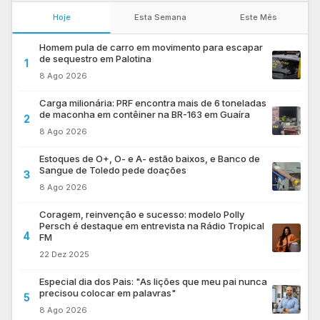
Hoje
Esta Semana
Este Mês
Homem pula de carro em movimento para escapar
de sequestro em Palotina
1
8 Ago 2026
Carga milionária: PRF encontra mais de 6 toneladas
de maconha em contêiner na BR-163 em Guaíra
2
8 Ago 2026
Estoques de O+, O- e A- estão baixos, e Banco de
Sangue de Toledo pede doações
3
8 Ago 2026
Coragem, reinvenção e sucesso: modelo Polly
Persch é destaque em entrevista na Rádio Tropical
4
FM
22 Dez 2025
Especial dia dos Pais: "As lições que meu pai nunca
precisou colocar em palavras"
5
8 Ago 2026