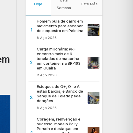
Esta
Hoje
Este Mês
Semana
Homem pula de carro em
movimento para escapar
1
de sequestro em Palotina
8 Ago 2026
Carga milionária: PRF
encontra mais de 6
 em
toneladas de maconha
2
em contêiner na BR-163
em Guaíra
8 Ago 2026
Estoques de O+, O- e A-
estão baixos, e Banco de
Sangue de Toledo pede
3
doações
8 Ago 2026
Coragem, reinvenção e
sucesso: modelo Polly
Persch é destaque em
4