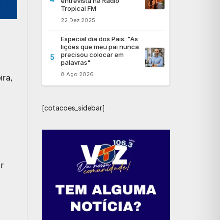
entrevista na Rádio
Tropical FM
22 Dez 2025
Especial dia dos Pais: "As
lições que meu pai nunca
precisou colocar em
5
palavras"
8 Ago 2026
ira,
[cotacoes_sidebar]
or