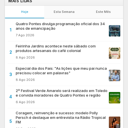
MAIS LIDAS
Hoje
Esta Semana
Este Mês
Quatro Pontes divulga programação oficial dos 34
anos de emancipação
1
7 Ago 2026
Feirinha Jardins acontece neste sábado com
produtos artesanais do café colonial
2
8 Ago 2026
Especial dia dos Pais: "As lições que meu pai nunca
precisou colocar em palavras"
3
8 Ago 2026
2º Festival Verde Amarelo será realizado em Toledo
e convida moradores de Quatro Pontes e região
4
6 Ago 2026
Coragem, reinvenção e sucesso: modelo Polly
Persch é destaque em entrevista na Rádio Tropical
5
FM