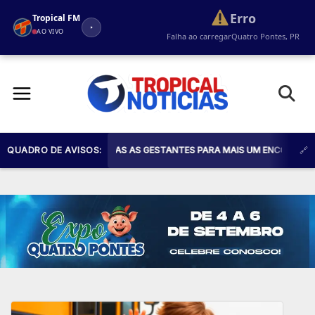
Erro
Tropical FM
AO VIVO
Falha ao carregar
Quatro Pontes, PR
Pular
para
o
conteúdo
SAÚDE CONVIDA TODAS AS GESTANTES PARA MAIS UM ENCONTRO DO PROG
QUADRO DE AVISOS: