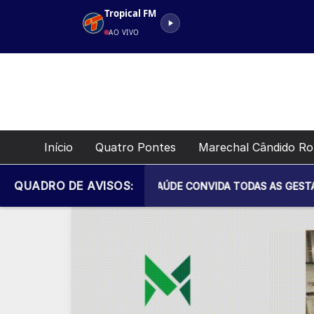
Pular
Tropical FM
para
AO VIVO
o
conteúdo
Início
Quatro Pontes
Marechal Cândido R
QUADRO DE AVISOS:
RIA MUNICIPAL DE SAÚDE CONVIDA TODAS AS GESTANTES PARA 