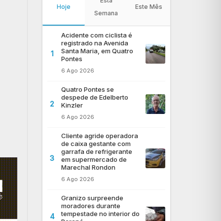
Esta
Hoje
Este Mês
Semana
Acidente com ciclista é
registrado na Avenida
Santa Maria, em Quatro
1
Pontes
6 Ago 2026
Quatro Pontes se
despede de Edelberto
2
Kinzler
6 Ago 2026
Cliente agride operadora
de caixa gestante com
garrafa de refrigerante
3
em supermercado de
Marechal Rondon
6 Ago 2026
Granizo surpreende
moradores durante
tempestade no interior do
4