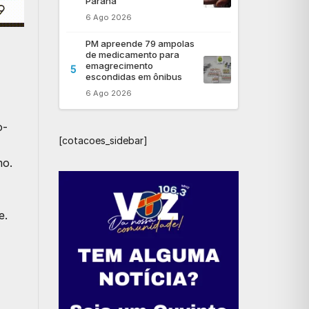
Paraná
6 Ago 2026
PM apreende 79 ampolas
de medicamento para
emagrecimento
5
escondidas em ônibus
6 Ago 2026
o-
[cotacoes_sidebar]
mo.
e.