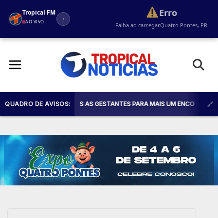
Erro
Tropical FM
AO VIVO
Falha ao carregar
Quatro Pontes, PR
Pular
para
o
conteúdo
ÚDE CONVIDA TODAS AS GESTANTES PARA MAIS UM ENCONTRO DO PROGR
QUADRO DE AVISOS: