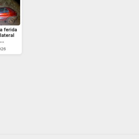
a ferida
lateral
a…
026