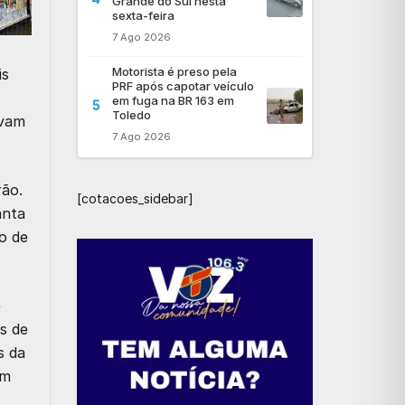
Grande do Sul nesta
sexta-feira
7 Ago 2026
Motorista é preso pela
is
PRF após capotar veículo
em fuga na BR 163 em
5
Toledo
avam
7 Ago 2026
rão.
[cotacoes_sidebar]
anta
o de
e
es de
s da
am