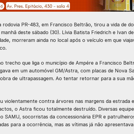
 rodovia PR-483, em Francisco Beltrão, tirou a vida de do
anhã deste sábado (30). Lívia Batista Friedrich e Ivan de
dade, morreram ainda no local após o veículo em que viaj
co.
no trecho que liga o município de Ampére a Francisco Belt
afegava em um automóvel GM/Astra, com placas de Nova S
obra de ultrapassagem. Ao tentar retornar para a sua mã
diu violentamente contra árvores nas margens da estrada 
actos, o Astra ficou totalmente destruído. Diversas equip
 o SAMU, socorristas da concessionária EPR e patrulheiro
zadas para a ocorrência, mas as vítimas já não apresentav