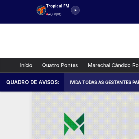
Pular
Tropical FM
para
AO VIVO
o
conteúdo
Início
Quatro Pontes
Marechal Cândido R
QUADRO DE AVISOS:
ICIPAL DE SAÚDE CONVIDA TODAS AS GESTANTES PARA MAIS UM