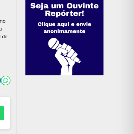
omo
a
l de