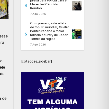
presa pela Polícia Civil em
Marechal Cândido
4
Rondon
7 Ago 2026
Com presença de atleta
do top 30 mundial, Quatro
Pontes recebe o maior
5
torneio country de Beach
esse
Tennis da região
ara
7 Ago 2026
 a
[cotacoes_sidebar]
ele
is
a de