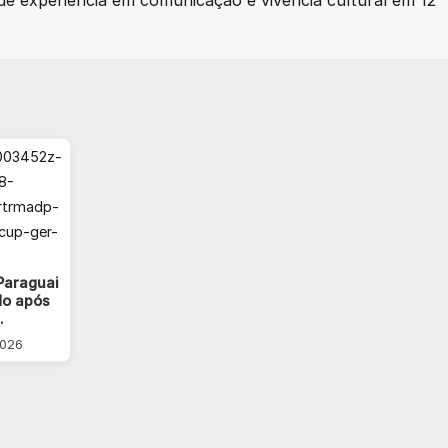
e experiência em comunicação e vivência cultural em 12
Paraguai
do após
…
2026