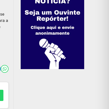
 se
ara a
e