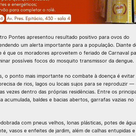
tro Pontes apresentou resultado positivo para ovos do
endendo um alerta importante para a população. Diante d
de é que os moradores aproveitem o feriado de Carnaval p
iminar possíveis focos do mosquito transmissor da dengue.
, o ponto mais importante no combate à doença é evitar
ecisa de rios, lagos ou locais sujos para se reproduzir — 
s vezes dentro das próprias residências. Entre os principa
a acumulada, baldes e bacias abertos, garrafas vazias no
edobrada com pneus velhos, lonas plásticas, potes de águ
te, vasos e enfeites de jardim, além de calhas entupidas e