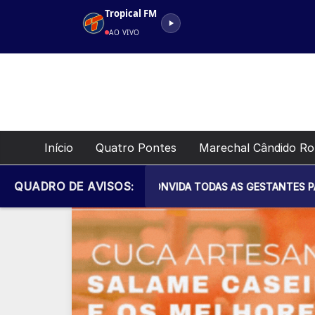
Pular
Tropical FM
para
AO VIVO
o
conteúdo
Início
Quatro Pontes
Marechal Cândido R
QUADRO DE AVISOS:
CIPAL DE SAÚDE CONVIDA TODAS AS GESTANTES PARA MAIS UM