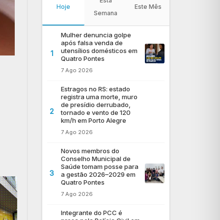
Esta
Hoje
Este Mês
Semana
Mulher denuncia golpe
após falsa venda de
utensílios domésticos em
1
Quatro Pontes
7 Ago 2026
Estragos no RS: estado
registra uma morte, muro
de presídio derrubado,
2
tornado e vento de 120
km/h em Porto Alegre
7 Ago 2026
Novos membros do
Conselho Municipal de
Saúde tomam posse para
3
a gestão 2026–2029 em
Quatro Pontes
7 Ago 2026
Integrante do PCC é