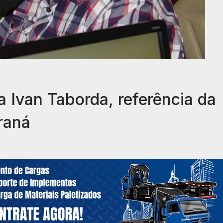
ta Ivan Taborda, referência da
raná