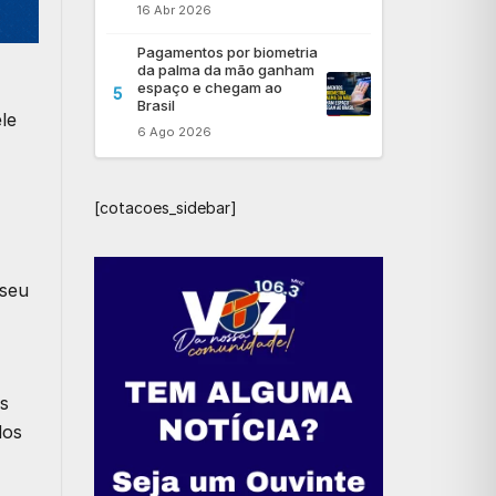
16 Abr 2026
Pagamentos por biometria
da palma da mão ganham
espaço e chegam ao
5
Brasil
le
6 Ago 2026
[cotacoes_sidebar]
 seu
s
dos