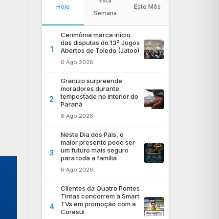
Esta
Hoje
Este Mês
Semana
Cerimônia marca início
das disputas do 13º Jogos
1
Abertos de Toledo (Jatoo)
6 Ago 2026
Granizo surpreende
moradores durante
tempestade no interior do
2
Paraná
6 Ago 2026
Neste Dia dos Pais, o
maior presente pode ser
um futuro mais seguro
3
para toda a família
6 Ago 2026
Clientes da Quatro Pontes
Tintas concorrem a Smart
TVs em promoção com a
4
Coresul