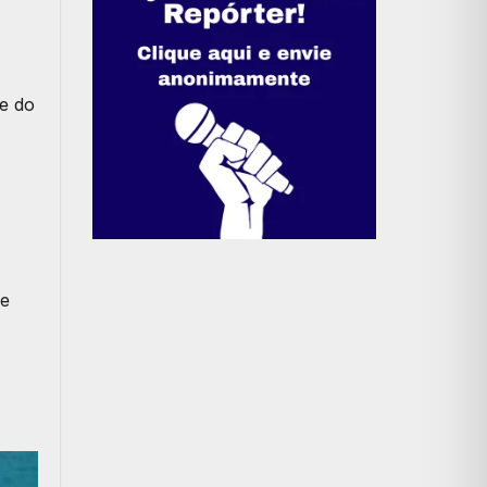
e do
re