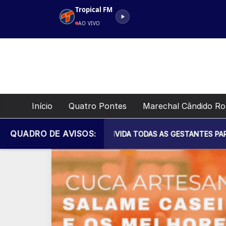
Pular
Tropical FM
para
AO VIVO
o
conteúdo
Início
Quatro Pontes
Marechal Cândido R
QUADRO DE AVISOS:
L DE SAÚDE CONVIDA TODAS AS GESTANTES PARA MAIS UM ENCO