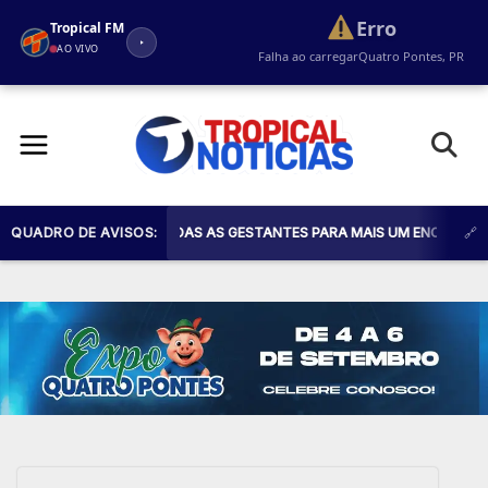
Erro
Tropical FM
AO VIVO
Falha ao carregar
Quatro Pontes, PR
Pular
para
o
conteúdo
 SAÚDE CONVIDA TODAS AS GESTANTES PARA MAIS UM ENCONTRO DO PRO
QUADRO DE AVISOS: