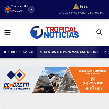
Erro
Tropical FM
AO VIVO
Falha ao carregar
Quatro Pontes, PR
Pular
para
o
conteúdo
E CONVIDA TODAS AS GESTANTES PARA MAIS UM ENCONTRO DO PROGRAM
QUADRO DE AVISOS: