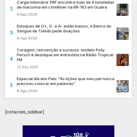
Carga milionária: PRF encontra mais de 6 toneladas
de maconha em contêiner na BR-163 em Guaíra
2
8 Ago 2026
Estoques de O+, O- e A- estão baixos, e Banco de
Sangue de Toledo pede doações
3
8 Ago 2026
Coragem, reinvenção e sucesso: modelo Polly
Persch é destaque em entrevista na Rádio Tropical
4
FM
22 Dez 2025
Especial dia dos Pais: "As lições que meu pai nunca
precisou colocar em palavras"
5
8 Ago 2026
[cotacoes_sidebar]