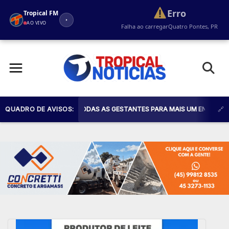
Erro
Tropical FM
AO VIVO
Falha ao carregar
Quatro Pontes, PR
Pular
para
o
conteúdo
 SAÚDE CONVIDA TODAS AS GESTANTES PARA MAIS UM ENCONTRO DO PR
QUADRO DE AVISOS: