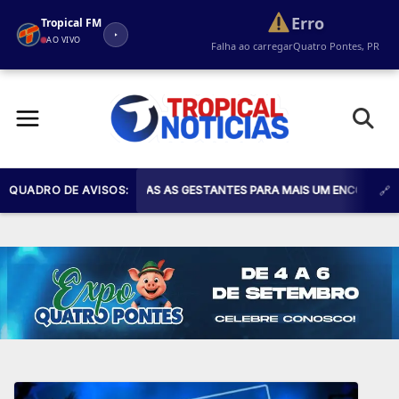
Erro
Tropical FM
AO VIVO
Falha ao carregar
Quatro Pontes, PR
Pular
para
o
conteúdo
ÚDE CONVIDA TODAS AS GESTANTES PARA MAIS UM ENCONTRO DO PROGR
QUADRO DE AVISOS: