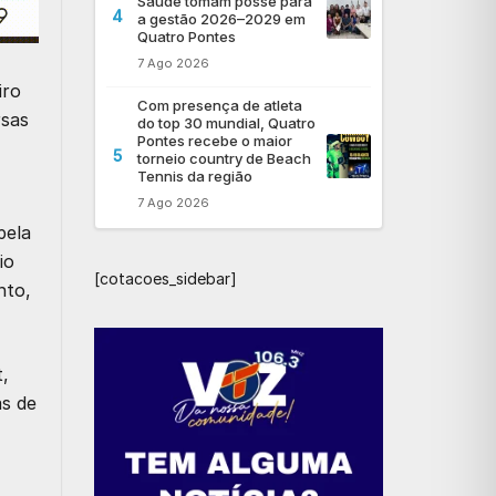
Saúde tomam posse para
4
a gestão 2026–2029 em
Quatro Pontes
7 Ago 2026
iro
Com presença de atleta
rsas
do top 30 mundial, Quatro
Pontes recebe o maior
5
torneio country de Beach
Tennis da região
7 Ago 2026
pela
io
[cotacoes_sidebar]
nto,
t,
as de