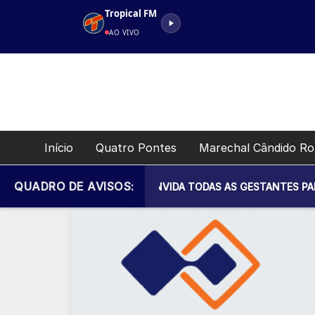
Pular
Tropical FM
para
AO VIVO
o
conteúdo
Início
Quatro Pontes
Marechal Cândido R
QUADRO DE AVISOS:
IPAL DE SAÚDE CONVIDA TODAS AS GESTANTES PARA MAIS UM 