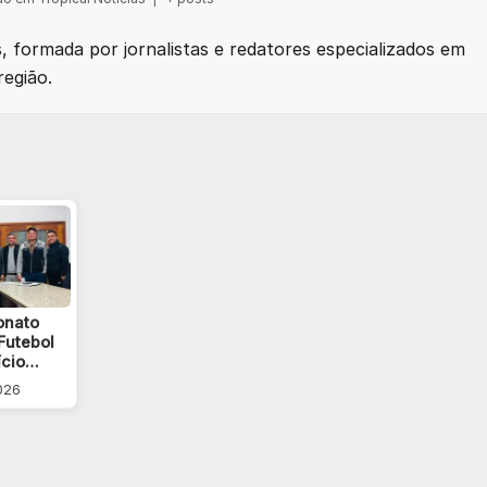
as, formada por jornalistas e redatores especializados em
região.
onato
Futebol
nício…
2026