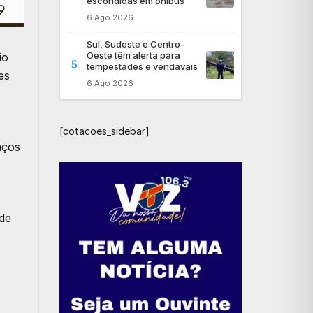
escondidas em ônibus
6 Ago 2026
Sul, Sudeste e Centro-
Oeste têm alerta para
io
5
tempestades e vendavais
es
6 Ago 2026
[cotacoes_sidebar]
aços
 de