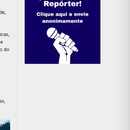
de,
icas,
te
o do
es,