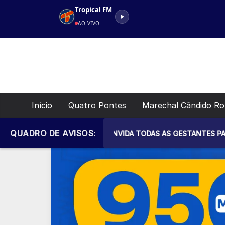
Pular
Tropical FM
para
AO VIVO
o
conteúdo
Início
Quatro Pontes
Marechal Cândido R
QUADRO DE AVISOS:
AL DE SAÚDE CONVIDA TODAS AS GESTANTES PARA MAIS UM EN