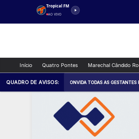
Pular
Tropical FM
para
AO VIVO
o
conteúdo
Início
Quatro Pontes
Marechal Cândido R
QUADRO DE AVISOS:
CIPAL DE SAÚDE CONVIDA TODAS AS GESTANTES PARA MAIS UM