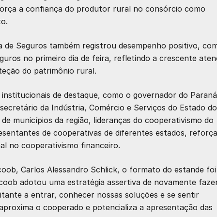
força a confiança do produtor rural no consórcio como
o.
a de Seguros
também registrou desempenho positivo, co
eguros
no primeiro dia de feira, refletindo a crescente ate
teção do patrimônio rural.
s institucionais de destaque
, como o
governador do Paraná
secretário da Indústria, Comércio e Serviços do Estado do
 de municípios da região
,
lideranças do cooperativismo do
esentantes de
cooperativas de diferentes estados
, reforç
al no cooperativismo financeiro.
coob, Carlos Alessandro Schlick, o formato do estande foi
Sicoob adotou uma estratégia assertiva de novamente faze
itante a entrar, conhecer nossas soluções e se sentir
o, aproxima o cooperado e potencializa a apresentação das