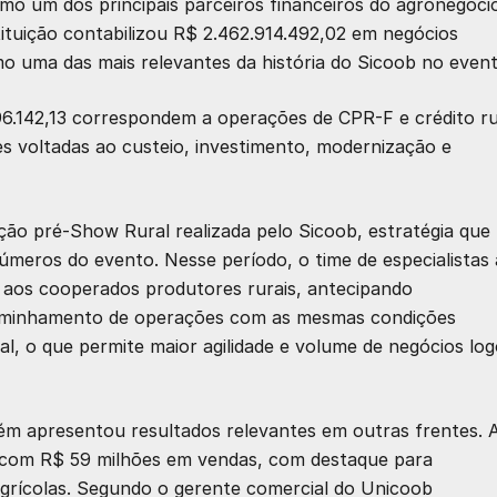
mo um dos principais parceiros financeiros do agronegóci
tituição contabilizou
R$ 2.462.914.492,02 em negócios
mo uma das mais relevantes da história do Sicoob no event
6.142,13
correspondem a
operações de CPR-F e crédito ru
s voltadas ao custeio, investimento, modernização e
ão pré-Show Rural realizada pelo Sicoob, estratégia que
números do evento. Nesse período, o time de especialistas
o aos cooperados produtores rurais, antecipando
ncaminhamento de operações com as mesmas condições
l, o que permite maior agilidade e volume de negócios lo
bém apresentou resultados relevantes em outras frentes. 
l com
R$ 59 milhões em vendas
, com destaque para
grícolas
. Segundo o gerente comercial do Unicoob