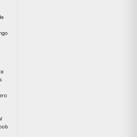
de
ongo
te
s
ero
l
coob