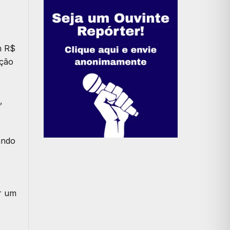
m
R$
nção
,
ando
r um