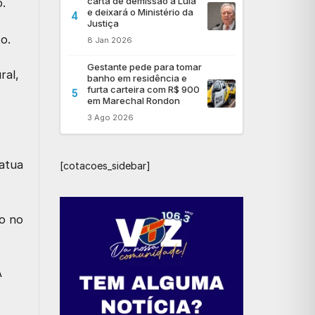
carta de demissão a Lula
o.
e deixará o Ministério da
4
Justiça
o.
8 Jan 2026
Gestante pede para tomar
ral
,
banho em residência e
furta carteira com R$ 900
5
em Marechal Rondon
3 Ago 2026
 atua
[cotacoes_sidebar]
go no
A