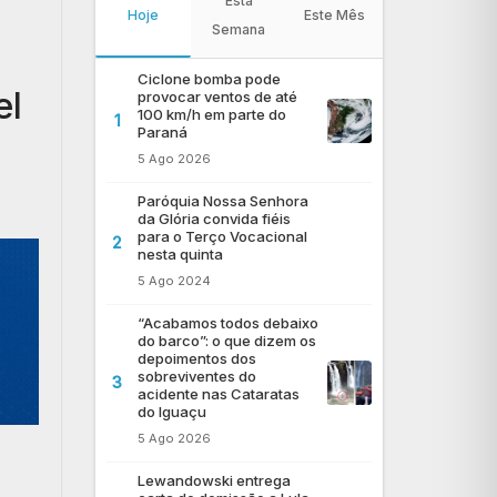
Esta
Hoje
Este Mês
Semana
Ciclone bomba pode
el
provocar ventos de até
100 km/h em parte do
1
Paraná
5 Ago 2026
Paróquia Nossa Senhora
da Glória convida fiéis
para o Terço Vocacional
2
nesta quinta
5 Ago 2024
“Acabamos todos debaixo
do barco”: o que dizem os
depoimentos dos
sobreviventes do
3
acidente nas Cataratas
do Iguaçu
5 Ago 2026
Lewandowski entrega