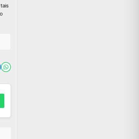
tais
to