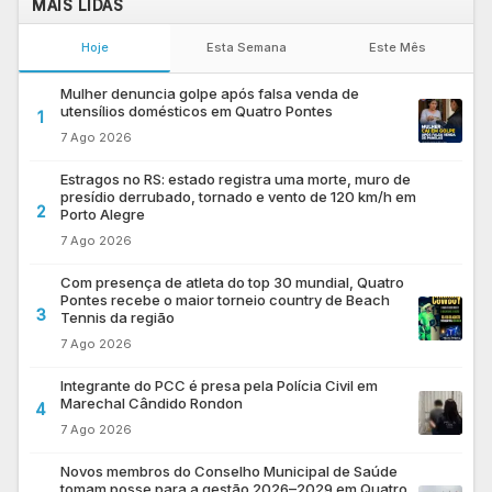
MAIS LIDAS
Hoje
Esta Semana
Este Mês
Mulher denuncia golpe após falsa venda de
utensílios domésticos em Quatro Pontes
1
7 Ago 2026
Estragos no RS: estado registra uma morte, muro de
presídio derrubado, tornado e vento de 120 km/h em
2
Porto Alegre
7 Ago 2026
Com presença de atleta do top 30 mundial, Quatro
Pontes recebe o maior torneio country de Beach
3
Tennis da região
7 Ago 2026
Integrante do PCC é presa pela Polícia Civil em
Marechal Cândido Rondon
4
7 Ago 2026
Novos membros do Conselho Municipal de Saúde
tomam posse para a gestão 2026–2029 em Quatro