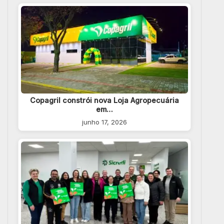
Copagril constrói nova Loja Agropecuária
em…
junho 17, 2026