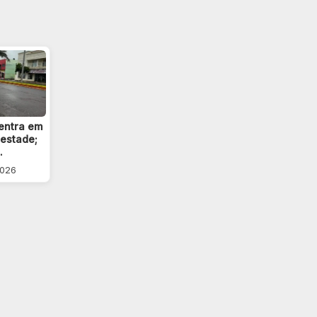
entra em
pestade;
…
2026