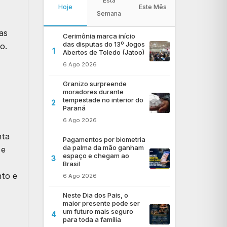
Esta
Hoje
Este Mês
Semana
as
Cerimônia marca início
das disputas do 13º Jogos
o.
1
Abertos de Toledo (Jatoo)
6 Ago 2026
Granizo surpreende
moradores durante
tempestade no interior do
2
Paraná
6 Ago 2026
nta
Pagamentos por biometria
da palma da mão ganham
 e
espaço e chegam ao
3
Brasil
nto e
6 Ago 2026
Neste Dia dos Pais, o
maior presente pode ser
um futuro mais seguro
4
para toda a família