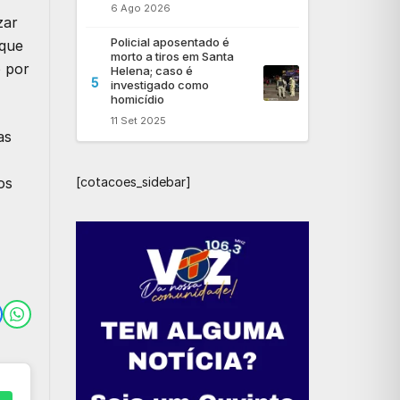
6 Ago 2026
zar
Policial aposentado é
 que
morto a tiros em Santa
o por
Helena; caso é
5
investigado como
homicídio
11 Set 2025
as
[cotacoes_sidebar]
os