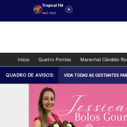
Pular
Tropical FM
para
AO VIVO
o
conteúdo
Início
Quatro Pontes
Marechal Cândido R
QUADRO DE AVISOS:
ICIPAL DE SAÚDE CONVIDA TODAS AS GESTANTES PARA MAIS U