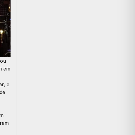
tou
am em
r; e
 de
um
oram