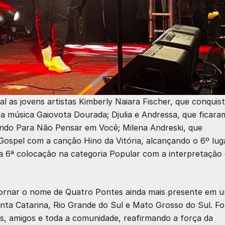
as jovens artistas Kimberly Naiara Fischer, que conquis
 a música Gaiovota Dourada; Djulia e Andressa, que ficar
tando Para Não Pensar em Você; Milena Andreski, que
ospel com a canção Hino da Vitória, alcançando o 6º luga
a 6ª colocação na categoria Popular com a interpretação
 tornar o nome de Quatro Pontes ainda mais presente em 
anta Catarina, Rio Grande do Sul e Mato Grosso do Sul. F
s, amigos e toda a comunidade, reafirmando a força da