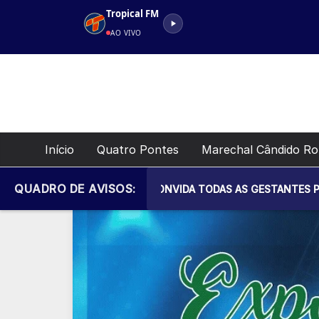
Pular
Tropical FM
para
AO VIVO
o
conteúdo
Início
Quatro Pontes
Marechal Cândido R
QUADRO DE AVISOS:
PAL DE SAÚDE CONVIDA TODAS AS GESTANTES PARA MAIS UM E