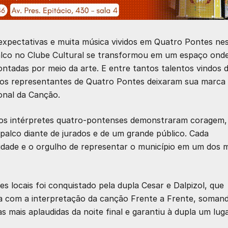
expectativas e muita música vividos em Quatro Pontes ne
palco no Clube Cultural se transformou em um espaço ond
ntadas por meio da arte. E entre tantos talentos vindos 
l, os representantes de Quatro Pontes deixaram sua marca
onal da Canção.
, os intérpretes quatro-pontenses demonstraram coragem,
palco diante de jurados e de um grande público. Cada
dade e o orgulho de representar o município em um dos m
s locais foi conquistado pela dupla Cesar e Dalpizol, que
ja com a interpretação da canção Frente a Frente, soman
 mais aplaudidas da noite final e garantiu à dupla um lug