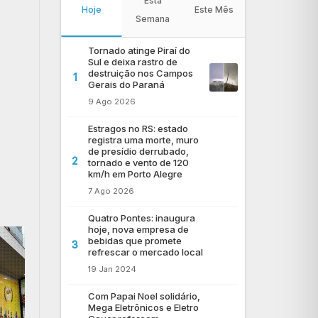
Esta
Hoje
Este Mês
Semana
Tornado atinge Piraí do
Sul e deixa rastro de
destruição nos Campos
1
Gerais do Paraná
9 Ago 2026
Estragos no RS: estado
registra uma morte, muro
de presídio derrubado,
2
tornado e vento de 120
km/h em Porto Alegre
7 Ago 2026
Quatro Pontes: inaugura
hoje, nova empresa de
bebidas que promete
3
refrescar o mercado local
19 Jan 2024
Com Papai Noel solidário,
Mega Eletrônicos e Eletro