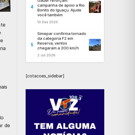
Gauer reforçam
campanha de apoio a Rio
4
Bonito do Iguaçu. Ajude
você também
10 Dez 2025
ste
e
Simepar confirma tornado
da categoria F2 em
de
Reserva; ventos
5
 na
chegaram a 200 km/h
2 Jul 2026
[cotacoes_sidebar]
ais
do
ar de