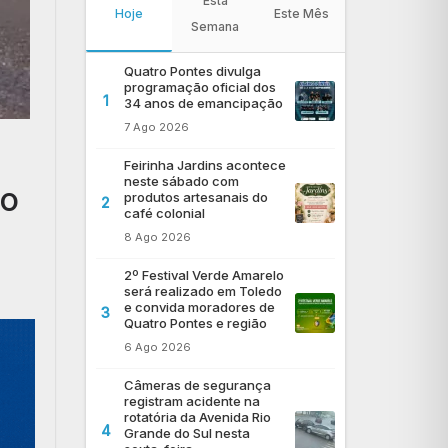
Esta
Hoje
Este Mês
Semana
Quatro Pontes divulga
programação oficial dos
1
34 anos de emancipação
7 Ago 2026
Feirinha Jardins acontece
neste sábado com
do
produtos artesanais do
2
café colonial
8 Ago 2026
2º Festival Verde Amarelo
será realizado em Toledo
e convida moradores de
3
Quatro Pontes e região
6 Ago 2026
Câmeras de segurança
registram acidente na
rotatória da Avenida Rio
4
Grande do Sul nesta