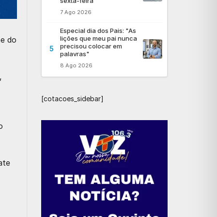
sexta-feira
7 Ago 2026
Especial dia dos Pais: "As
lições que meu pai nunca
te do
precisou colocar em
5
palavras"
8 Ago 2026
,
[cotacoes_sidebar]
o
ate