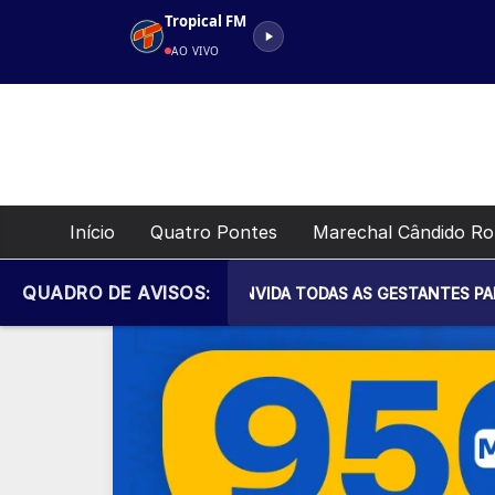
Pular
Tropical FM
para
AO VIVO
o
conteúdo
Início
Quatro Pontes
Marechal Cândido R
QUADRO DE AVISOS:
IPAL DE SAÚDE CONVIDA TODAS AS GESTANTES PARA MAIS UM 