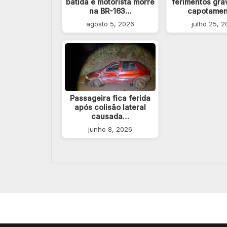
batida e motorista morre
ferimentos gra
na BR-163…
capotame
agosto 5, 2026
julho 25, 
Passageira fica ferida
após colisão lateral
causada…
junho 8, 2026