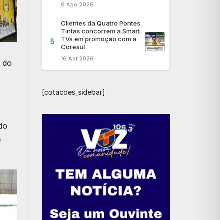
6 Ago 2026
Clientes da Quatro Pontes
Tintas concorrem a Smart
TVs em promoção com a
5
Coresul
16 Abr 2026
 do
[cotacoes_sidebar]
do
s