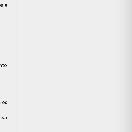
es e
nto
m os
iva