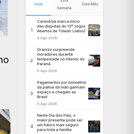
Esta
Hoje
Este Mês
Semana
Cerimônia marca início
das disputas do 13º Jogos
1
Abertos de Toledo (Jatoo)
6 Ago 2026
Granizo surpreende
moradores durante
no
tempestade no interior do
2
Paraná
6 Ago 2026
Pagamentos por biometria
da palma da mão ganham
espaço e chegam ao
3
Brasil
6 Ago 2026
Neste Dia dos Pais, o
maior presente pode ser
um futuro mais seguro
4
para toda a família