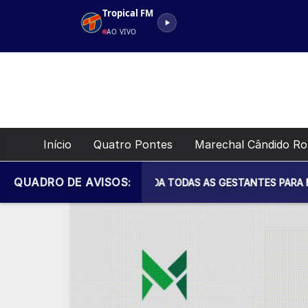
Pular
Tropical FM
para
AO VIVO
o
conteúdo
Início
Quatro Pontes
Marechal Cândido R
QUADRO DE AVISOS:
 DE SAÚDE CONVIDA TODAS AS GESTANTES PARA MAIS UM ENCON