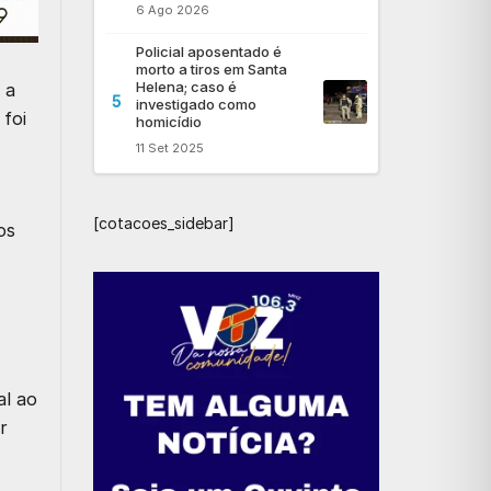
6 Ago 2026
Policial aposentado é
morto a tiros em Santa
Helena; caso é
 a
5
investigado como
foi
homicídio
11 Set 2025
[cotacoes_sidebar]
os
al ao
r