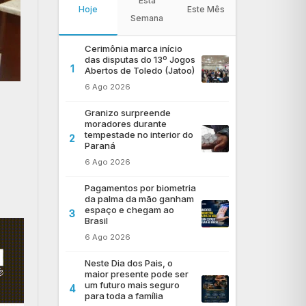
Esta
Hoje
Este Mês
Semana
Cerimônia marca início
das disputas do 13º Jogos
1
Abertos de Toledo (Jatoo)
6 Ago 2026
Granizo surpreende
moradores durante
tempestade no interior do
2
Paraná
6 Ago 2026
Pagamentos por biometria
da palma da mão ganham
espaço e chegam ao
3
Brasil
6 Ago 2026
Neste Dia dos Pais, o
maior presente pode ser
um futuro mais seguro
4
para toda a família