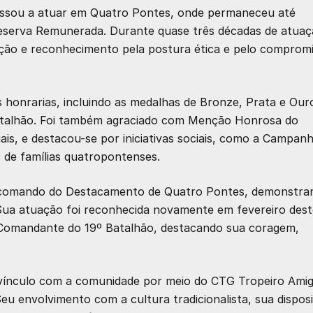
assou a atuar em Quatro Pontes, onde permaneceu até
Reserva Remunerada. Durante quase três décadas de atua
ação e reconhecimento pela postura ética e pelo comprom
 honrarias, incluindo as
medalhas de Bronze, Prata e Our
talhão
. Foi também agraciado com Menção Honrosa do
duais, e destacou-se por iniciativas sociais, como a Campan
 de famílias quatropontenses.
o comando do Destacamento de Quatro Pontes, demonstra
. Sua atuação foi reconhecida novamente em fevereiro des
o Comandante do 19º Batalhão, destacando sua coragem,
e vínculo com a comunidade por meio do
CTG Tropeiro Ami
Seu envolvimento com a cultura tradicionalista, sua dispos