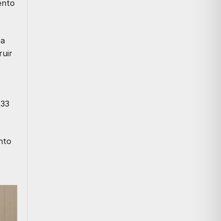
ento
 a
ruir
 33
nto