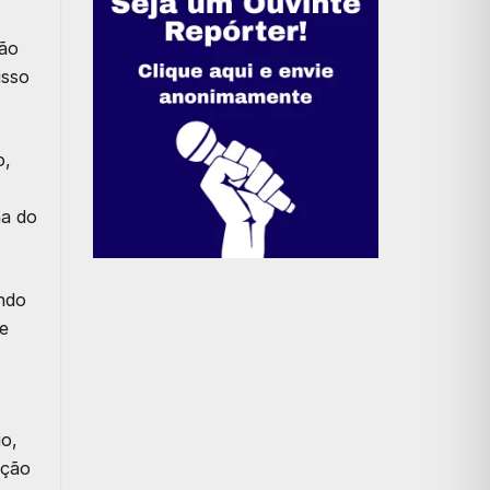
ção
isso
o
,
ha do
ndo
te
go
,
ição