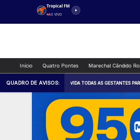
Pular
Tropical FM
para
AO VIVO
o
conteúdo
Início
Quatro Pontes
Marechal Cândido R
QUADRO DE AVISOS:
IPAL DE SAÚDE CONVIDA TODAS AS GESTANTES PARA MAIS UM 