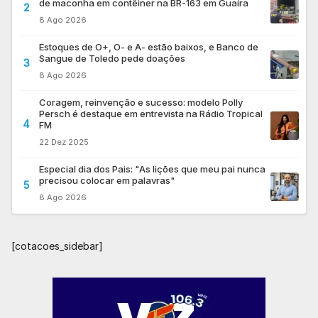
de maconha em contêiner na BR-163 em Guaíra
2
8 Ago 2026
Estoques de O+, O- e A- estão baixos, e Banco de
Sangue de Toledo pede doações
3
8 Ago 2026
Coragem, reinvenção e sucesso: modelo Polly
Persch é destaque em entrevista na Rádio Tropical
4
FM
22 Dez 2025
Especial dia dos Pais: "As lições que meu pai nunca
precisou colocar em palavras"
5
8 Ago 2026
[cotacoes_sidebar]