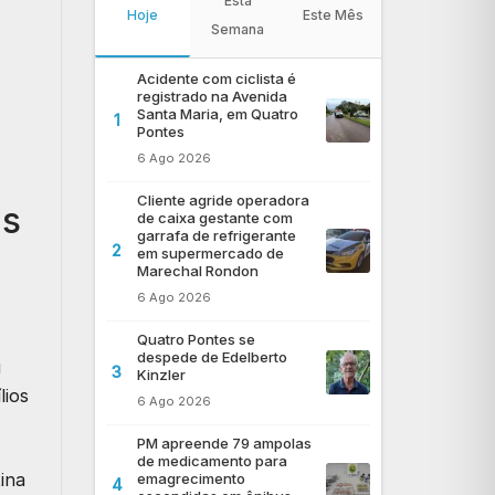
Esta
Hoje
Este Mês
Semana
Acidente com ciclista é
registrado na Avenida
Santa Maria, em Quatro
1
Pontes
6 Ago 2026
Cliente agride operadora
as
de caixa gestante com
garrafa de refrigerante
2
em supermercado de
Marechal Rondon
6 Ago 2026
Quatro Pontes se
despede de Edelberto
u
3
Kinzler
lios
6 Ago 2026
PM apreende 79 ampolas
de medicamento para
ina
emagrecimento
4