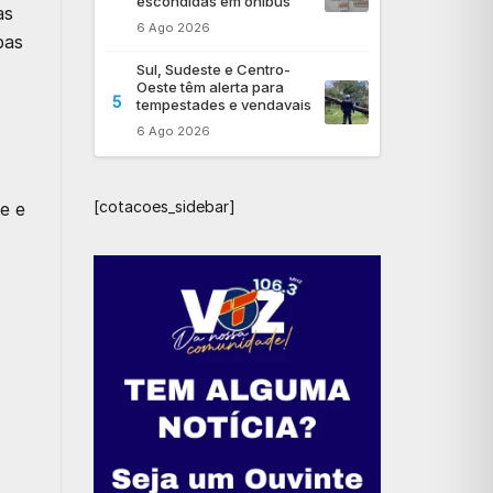
escondidas em ônibus
as
6 Ago 2026
pas
Sul, Sudeste e Centro-
Oeste têm alerta para
5
tempestades e vendavais
6 Ago 2026
[cotacoes_sidebar]
e e