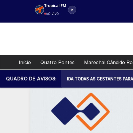
Pular
Tropical FM
para
AO VIVO
o
conteúdo
Início
Quatro Pontes
Marechal Cândido R
QUADRO DE AVISOS:
IPAL DE SAÚDE CONVIDA TODAS AS GESTANTES PARA MAIS UM E