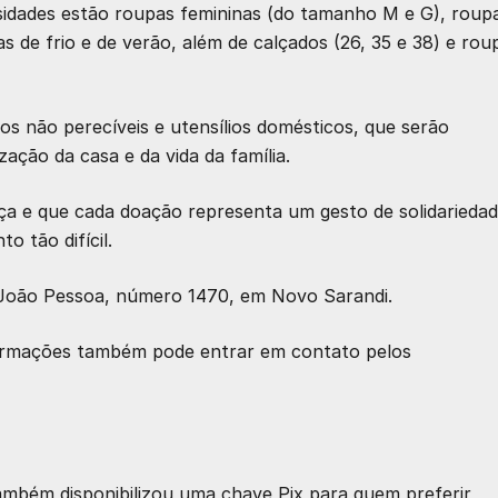
ssidades estão roupas femininas (do tamanho M e G), roup
as de frio e de verão, além de calçados (26, 35 e 38) e rou
 não perecíveis e utensílios domésticos, que serão
ção da casa e da vida da família.
nça e que cada doação representa um gesto de solidariedad
 tão difícil.
João Pessoa, número 1470, em Novo Sarandi.
formações também pode entrar em contato pelos
ambém disponibilizou uma chave Pix para quem preferir