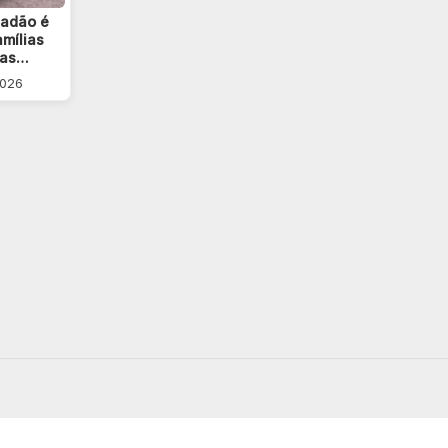
dadão é
amílias
das…
2026