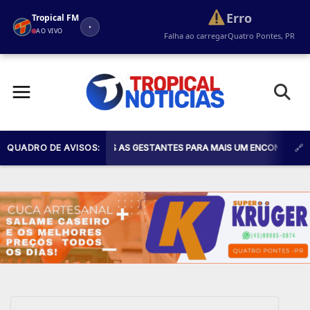
Erro
Tropical FM
AO VIVO
Falha ao carregar
Quatro Pontes, PR
Pular
para
o
conteúdo
E CONVIDA TODAS AS GESTANTES PARA MAIS UM ENCONTRO DO PROGRAM
QUADRO DE AVISOS: