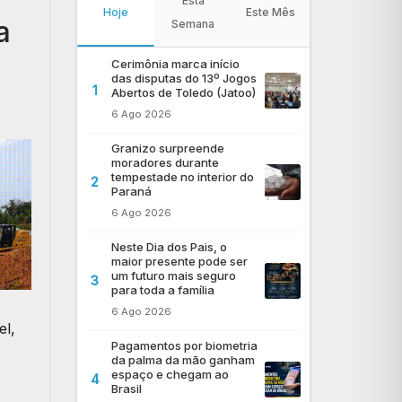
Esta
Hoje
Este Mês
a
Semana
Cerimônia marca início
das disputas do 13º Jogos
1
Abertos de Toledo (Jatoo)
6 Ago 2026
Granizo surpreende
moradores durante
tempestade no interior do
2
Paraná
6 Ago 2026
Neste Dia dos Pais, o
maior presente pode ser
um futuro mais seguro
3
para toda a família
6 Ago 2026
el,
Pagamentos por biometria
da palma da mão ganham
espaço e chegam ao
4
Brasil