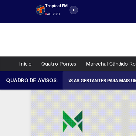
Pular
Tropical FM
para
AO VIVO
o
conteúdo
Início
Quatro Pontes
Marechal Cândido R
QUADRO DE AVISOS:
 SAÚDE CONVIDA TODAS AS GESTANTES PARA MAIS UM ENCONTR