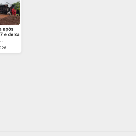
a após
7 e deixa
e…
2026