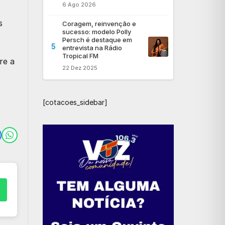
6 Ago 2026
s
Coragem, reinvenção e
sucesso: modelo Polly
Persch é destaque em
5
entrevista na Rádio
Tropical FM
re a
22 Dez 2025
[cotacoes_sidebar]