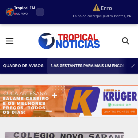
Erro
Tropical FM
AO VIVO
Falha ao carregar
Quatro Pontes, PR
Pular
para
o
conteúdo
E CONVIDA TODAS AS GESTANTES PARA MAIS UM ENCONTRO DO PROGRAMA
QUADRO DE AVISOS: