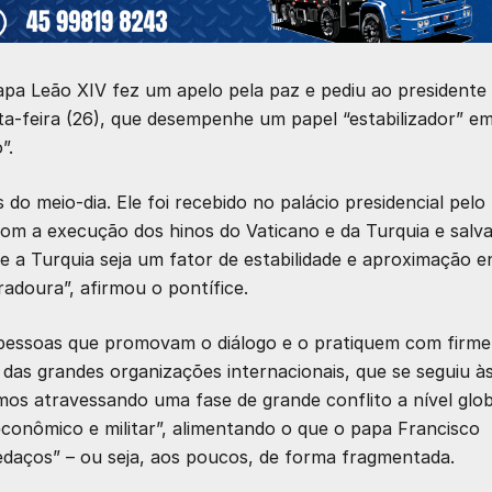
pa Leão XIV
fez um apelo pela paz e pediu ao presidente
a-feira (26), que desempenhe um papel “estabilizador” e
”.
o meio-dia. Ele foi recebido no palácio presidencial pelo
com a execução dos hinos do
Vaticano
e da Turquia e salv
 a Turquia seja um fator de estabilidade e aproximação e
radoura”, afirmou o pontífice.
 pessoas que promovam o diálogo e o pratiquem com firme
das grandes organizações internacionais, que se seguiu à
mos atravessando uma fase de grande conflito a nível glob
conômico e militar”, alimentando o que o papa Francisco
daços” – ou seja, aos poucos, de forma fragmentada.