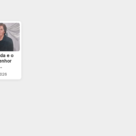
da e o
enhor
…
2026