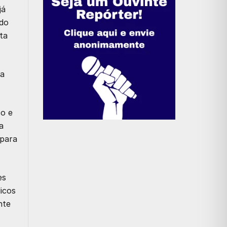
já
 do
ta
fa
so e
a
 para
es
licos
nte