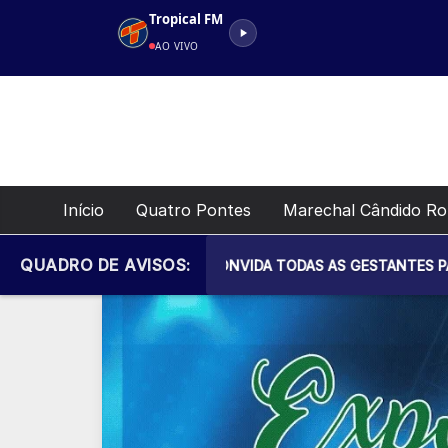
Pular
Tropical FM
para
AO VIVO
o
conteúdo
Início
Quatro Pontes
Marechal Cândido R
QUADRO DE AVISOS:
ICIPAL DE SAÚDE CONVIDA TODAS AS GESTANTES PARA MAIS UM