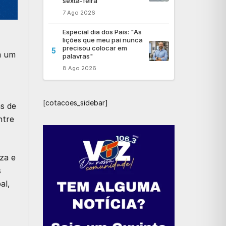
sexta-feira
7 Ago 2026
Especial dia dos Pais: "As
lições que meu pai nunca
precisou colocar em
5
m um
palavras"
8 Ago 2026
[cotacoes_sidebar]
as de
ntre
za e
s
al,