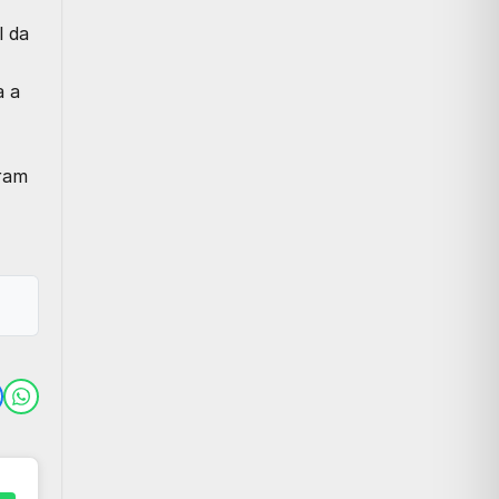
l da
a a
eram