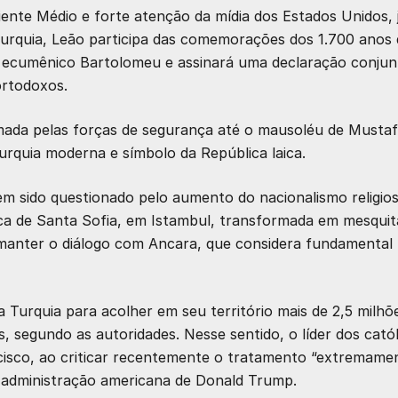
ente Médio e forte atenção da mídia dos Estados Unidos, 
Turquia, Leão participa das comemorações dos 1.700 anos
ca ecumênico Bartolomeu e assinará uma declaração conjun
ortodoxos.
mada pelas forças de segurança até o mausoléu de Musta
urquia moderna e símbolo da República laica.
tem sido questionado pelo aumento do nacionalismo religio
lica de Santa Sofia, em Istambul, transformada em mesquit
 manter o diálogo com Ancara, que considera fundamental
 Turquia para acolher em seu território mais de 2,5 milhõ
s, segundo as autoridades. Nesse sentido, o líder dos cató
cisco, ao criticar recentemente o tratamento “extremame
la administração americana de Donald Trump.