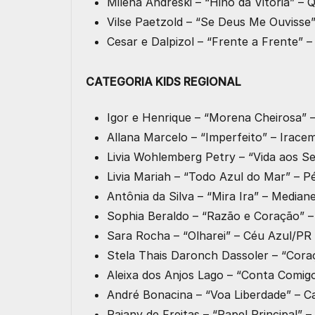
Milena Andreski – “Hino da Vitória” 
Vilse Paetzold – “Se Deus Me Ouviss
Cesar e Dalpizol – “Frente a Frente”
CATEGORIA KIDS REGIONAL
Igor e Henrique – “Morena Cheirosa” 
Allana Marcelo – “Imperfeito” – Irac
Livia Wohlemberg Petry – “Vida aos 
Livia Mariah – “Todo Azul do Mar” – 
Antônia da Silva – “Mira Ira” – Median
Sophia Beraldo – “Razão e Coração” 
Sara Rocha – “Olharei” – Céu Azul/PR
Stela Thais Daronch Dassoler – “Cor
Aleixa dos Anjos Lago – “Conta Comig
André Bonacina – “Voa Liberdade” –
Raiany de Freitas – “Papel Principal”