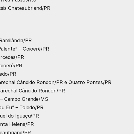
Assis Chateaubriand/PR
 Ramilândia/PR
Valente” – Goioerê/PR
Mercedes/PR
Goioerê/PR
ledo/PR
Marechal Cândido Rondon/PR e Quatro Pontes/PR
 Marechal Cândido Rondon/PR
o” – Campo Grande/MS
 Sou Eu” – Toledo/PR
iguel do Iguaçu/PR
Santa Helena/PR
ateaubriand/PR