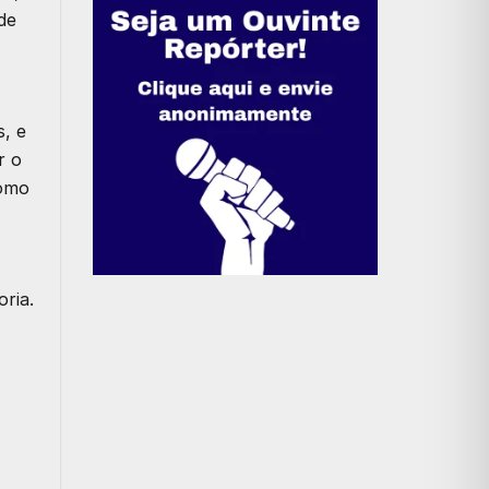
de
, e
r o
como
ria.