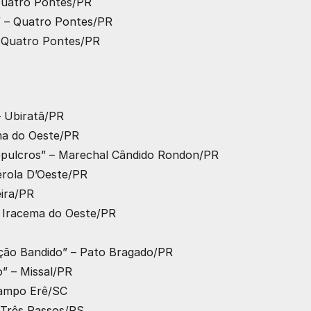
– Quatro Pontes/PR
e” – Quatro Pontes/PR
 – Quatro Pontes/PR
– Ubiratã/PR
ema do Oeste/PR
Sepulcros” – Marechal Cândido Rondon/PR
Pérola D’Oeste/PR
eira/PR
– Iracema do Oeste/PR
ação Bandido” – Pato Bragado/PR
o” – Missal/PR
 Campo Erê/SC
 – Três Passos/RS