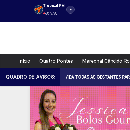
Pular
Tropical FM
para
AO VIVO
o
conteúdo
Início
Quatro Pontes
Marechal Cândido R
QUADRO DE AVISOS:
IPAL DE SAÚDE CONVIDA TODAS AS GESTANTES PARA MAIS UM E