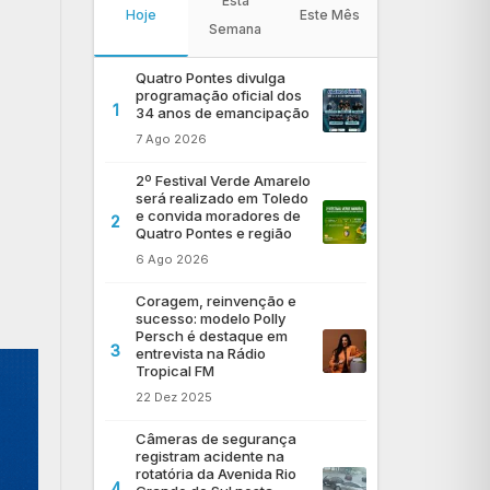
Esta
Hoje
Este Mês
Semana
Quatro Pontes divulga
programação oficial dos
1
34 anos de emancipação
7 Ago 2026
2º Festival Verde Amarelo
será realizado em Toledo
e convida moradores de
2
Quatro Pontes e região
6 Ago 2026
Coragem, reinvenção e
sucesso: modelo Polly
Persch é destaque em
3
entrevista na Rádio
Tropical FM
22 Dez 2025
Câmeras de segurança
registram acidente na
rotatória da Avenida Rio
4