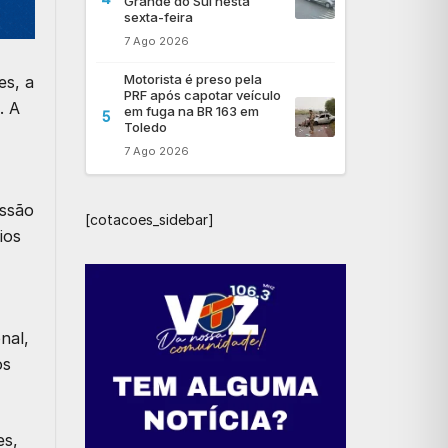
Grande do Sul nesta
sexta-feira
7 Ago 2026
Motorista é preso pela
es, a
PRF após capotar veículo
. A
em fuga na BR 163 em
5
Toledo
7 Ago 2026
issão
[cotacoes_sidebar]
ios
nal,
os
es,